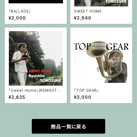
「BALLADE」
SWEET HOME
¥2,000
¥2,940
「Sweet Home」(REMASTER
「TOP GEAR」
盤)
¥2,625
¥3,000
商品一覧に戻る