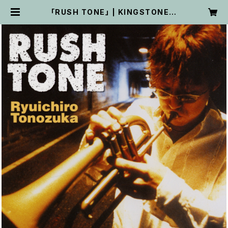
「RUSH TONE」 | KINGSTONE P
ROJECT