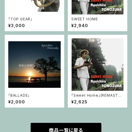
「TOP GEAR」
SWEET HOME
¥3,000
¥2,940
「BALLADE」
「Sweet Home」(REMASTER
盤)
¥2,000
¥2,625
商品一覧に戻る